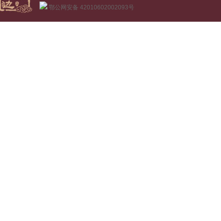
鄂公网安备 42010602002093号