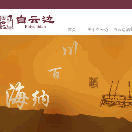
首页
关于白云边
白云边酒