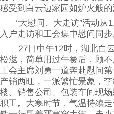
感受到白云边家园如炉火般的
“大慰问、大走访”活动从1
入户走访和工会集中慰问同步
27日中午12时，湖北白云
松滋，简单用过午餐后，顾不
工会主席刘勇一道奔赴慰问第
产销两旺，一派繁忙景象，李
楼、销售公司、包装车间现场
职工。大寒时节，气温持续走