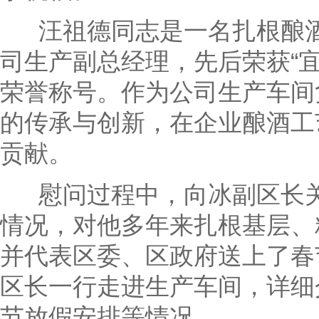
汪祖德同志是一名扎根酿酒
司生产副总经理，先后荣获“宜
荣誉称号。作为公司生产车间
的传承与创新，在企业酿酒工
贡献。
慰问过程中，向冰副区长关
情况，对他多年来扎根基层、
并代表区委、区政府送上了春
区长一行走进生产车间，详细
节放假安排等情况。