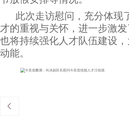
此次走访慰问，充分体现了
才的重视与关怀，进一步激发
也将持续强化人才队伍建设，
动能。