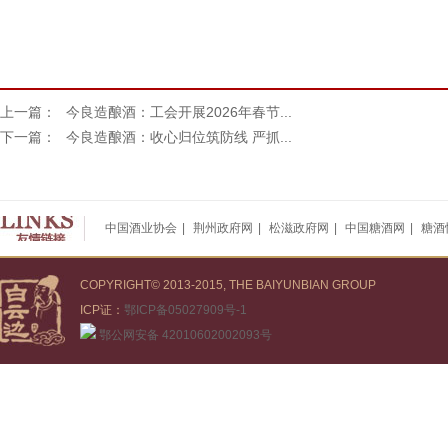
上一篇：
今良造酿酒：工会开展2026年春节...
下一篇：
今良造酿酒：收心归位筑防线 严抓...
中国酒业协会
|
荆州政府网
|
松滋政府网
|
中国糖酒网
|
糖酒
COPYRIGHT© 2013-2015, THE BAIYUNBIAN GROUP
ICP证：
鄂ICP备05027909号-1
鄂公网安备 42010602002093号