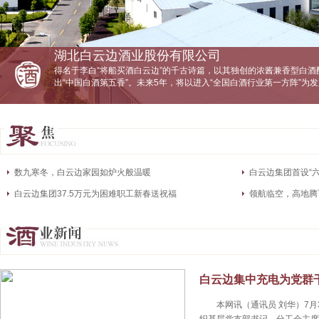
湖北白云边酒业股份有限公司
得名于李白“将船买酒白云边”的千古诗篇，以其独创的浓酱兼香型白酒
出“中国白酒第五香”。未来5年，将以进入“全国白酒行业第一方阵”为
数九寒冬，白云边家园如炉火般温暖
白云边集团首设“
白云边集团37.5万元为困难职工新春送祝福
领航临空，高地腾