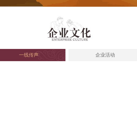
一线传声
企业活动