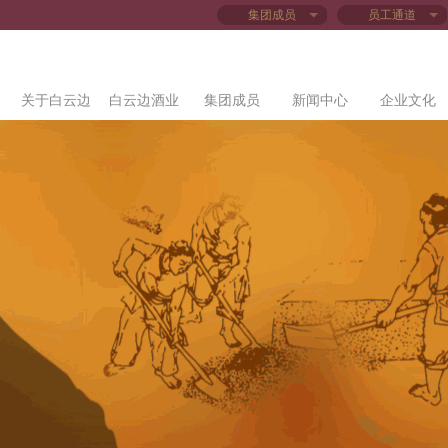
集团成员
员工通道
关于白云边
白云边酒业
集团成员
新闻中心
企业文化